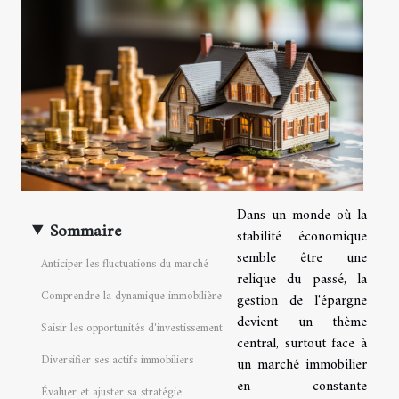
Dans un monde où la
Sommaire
stabilité économique
semble être une
Anticiper les fluctuations du marché
relique du passé, la
Comprendre la dynamique immobilière
gestion de l'épargne
devient un thème
Saisir les opportunités d'investissement
central, surtout face à
Diversifier ses actifs immobiliers
un marché immobilier
en constante
Évaluer et ajuster sa stratégie