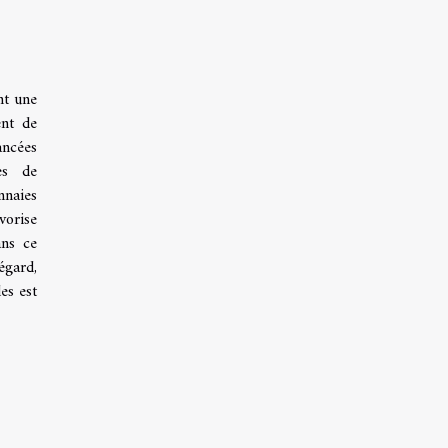
nt une
ent de
ancées
es de
nnaies
vorise
ans ce
égard,
es est