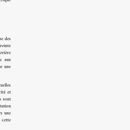
e des
reinte
rrière
ou aux
ar une
uelles
ité et
s sont
tation
rs une
 cette