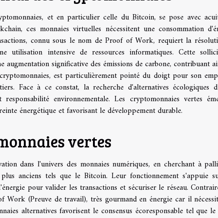
ptomonnaies, et en particulier celle du Bitcoin, se pose avec acui
kchain, ces monnaies virtuelles nécessitent une consommation d'é
ansactions, connu sous le nom de Proof of Work, requiert la résolut
e utilisation intensive de ressources informatiques. Cette sollici
ne augmentation significative des émissions de carbone, contribuant ai
s cryptomonnaies, est particulièrement pointé du doigt pour son emp
ers. Face à ce constat, la recherche d'alternatives écologiques d
et responsabilité environnementale. Les cryptomonnaies vertes ém
reinte énergétique et favorisant le développement durable.
omonnaies vertes
ation dans l'univers des monnaies numériques, en cherchant à palli
plus anciens tels que le Bitcoin. Leur fonctionnement s'appuie s
nergie pour valider les transactions et sécuriser le réseau. Contrai
of Work (Preuve de travail), très gourmand en énergie car il nécessi
naies alternatives favorisent le consensus écoresponsable tel que le