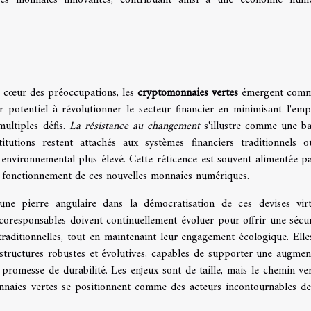
u cœur des préoccupations, les
cryptomonnaies vertes
émergent comm
r potentiel à révolutionner le secteur financier en minimisant l'emp
ultiples défis.
La résistance au changement
s'illustre comme une ba
stitutions restent attachés aux systèmes financiers traditionnels 
environnemental plus élevé. Cette réticence est souvent alimentée p
 fonctionnement de ces nouvelles monnaies numériques.
e pierre angulaire dans la démocratisation de ces devises virt
coresponsables doivent continuellement évoluer pour offrir une sécur
traditionnelles, tout en maintenaint leur engagement écologique. Elle
astructures robustes et évolutives, capables de supporter une augmen
r promesse de durabilité. Les enjeux sont de taille, mais le chemin ve
onnaies vertes se positionnent comme des acteurs incontournables de