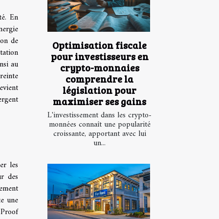
té. En
nergie
ion de
Optimisation fiscale
tation
pour investisseurs en
nsi au
crypto-monnaies
reinte
comprendre la
evient
législation pour
ergent
maximiser ses gains
L'investissement dans les crypto-
monnées connaît une popularité
croissante, apportant avec lui
un...
er les
ur des
rement
te une
 Proof