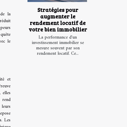
Stratégies pour
 de la
augmenter le
réduit
rendement locatif de
ppeurs
votre bien immobilier
 quête
La performance d'un
vec le
investissement immobilier se
mesure souvent par son
rendement locatif. Ce...
ité et
Preuve
 elles
s rend
 leurs
repose
s. Les
érique