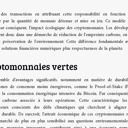
des transactions en attribuant cette responsabilité en fonction
rée par la quantité de monnaie détenue et mise en jeu. Ce modèle 
ar conséquent, l'impact écologique des cryptomonnaies. Les dévelo
gent donc dans une démarche de réduction de l'empreinte carbone, en
t préservation de l'environnement. Cette différence fondamentale a
 solutions financières numériques plus respectueuses de la planète.
ptomonnaies vertes
ble d'avantages significatifs, notamment en matière de durabil
anismes de consensus moins énergivores, comme le Proof-of-Stake (
e la consommation énergétique intensive du Bitcoin. Par conséquent,
 carbone associée à leurs opérations. Cette caractéristique le
sseurs conscients des défis climatiques qui cherchent à aligner
 durable. De surcroît, l'attrait économique de ces cryptomonnaies 
marché de plus en plus sensibilisé aux questions environnementale
 ces monnaies innovantes, contribuant ainsi à une économie num