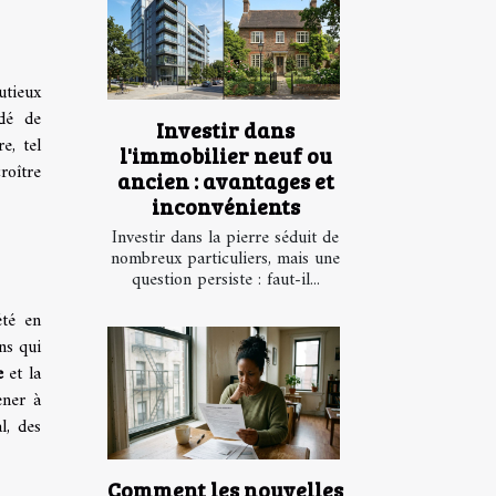
utieux
ndé de
Investir dans
e, tel
l'immobilier neuf ou
roître
ancien : avantages et
inconvénients
Investir dans la pierre séduit de
nombreux particuliers, mais une
question persiste : faut-il...
été en
ns qui
e
et la
ener à
l, des
Comment les nouvelles