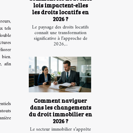
lois impactent-elles
les droits locatifs en
2026 ?
reurs,
Le paysage des droits locatifs
x tels
connaît une transformation
double
significative à l’approche de
ctures
2026,...
liorer
 bien.
, afin
Comment naviguer
ntiels
dans les changements
atouts
du droit immobilier en
anière
2026 ?
Le secteur immobilier s’apprête