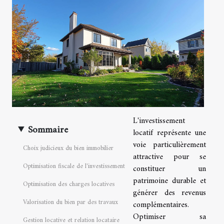
L'investissement
Sommaire
locatif représente une
voie particulièrement
Choix judicieux du bien immobilier
attractive pour se
Optimisation fiscale de l'investissement
constituer un
patrimoine durable et
Optimisation des charges locatives
générer des revenus
Valorisation du bien par des travaux
complémentaires.
Optimiser sa
Gestion locative et relation locataire