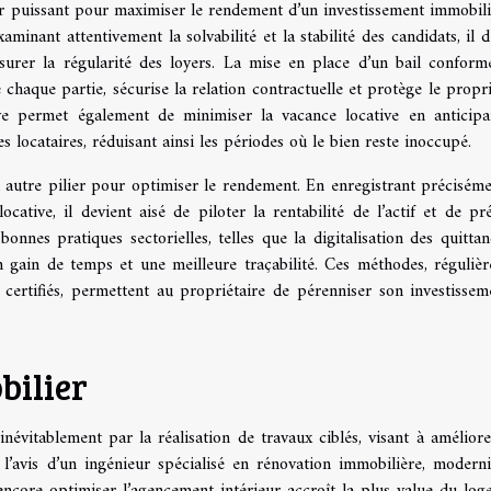
er puissant pour maximiser le rendement d’un investissement immobili
xaminant attentivement la solvabilité et la stabilité des candidats, il 
ssurer la régularité des loyers. La mise en place d’un bail conform
de chaque partie, sécurise la relation contractuelle et protège le propri
ive permet également de minimiser la vacance locative en anticipa
 locataires, réduisant ainsi les périodes où le bien reste inoccupé.
 autre pilier pour optimiser le rendement. En enregistrant préciséme
ocative, il devient aisé de piloter la rentabilité de l’actif et de pr
bonnes pratiques sectorielles, telles que la digitalisation des quittan
un gain de temps et une meilleure traçabilité. Ces méthodes, réguliè
certifiés, permettent au propriétaire de pérenniser son investissem
bilier
inévitablement par la réalisation de travaux ciblés, visant à améliore
 l’avis d’un ingénieur spécialisé en rénovation immobilière, moderni
u encore optimiser l’agencement intérieur accroît la plus-value du log