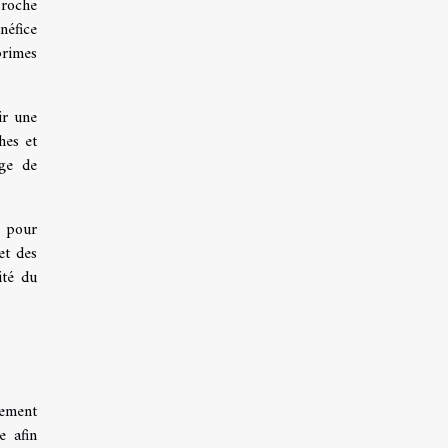
proche
néfice
primes
ir une
hes et
age de
e pour
et des
ité du
sement
e afin