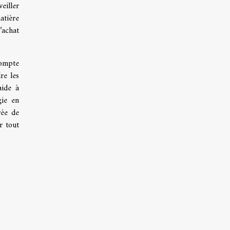
eiller
atière
’achat
compte
re les
aide à
gie en
rée de
r tout