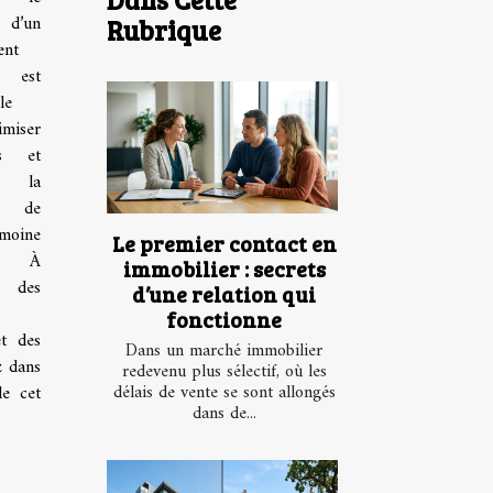
 d’un
Rubrique
ent
 est
le
miser
s et
r la
é de
imoine
Le premier contact en
er. À
immobilier : secrets
 des
d’une relation qui
fonctionne
et des
Dans un marché immobilier
z dans
redevenu plus sélectif, où les
délais de vente se sont allongés
de cet
dans de...