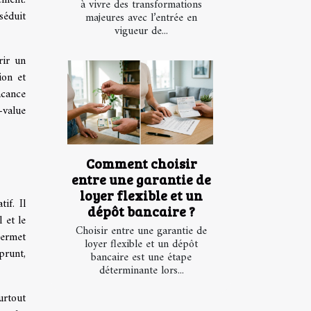
à vivre des transformations
éduit
majeures avec l’entrée en
vigueur de...
rir un
ion et
acance
-value
Comment choisir
entre une garantie de
loyer flexible et un
if. Il
dépôt bancaire ?
 et le
Choisir entre une garantie de
permet
loyer flexible et un dépôt
prunt,
bancaire est une étape
déterminante lors...
urtout