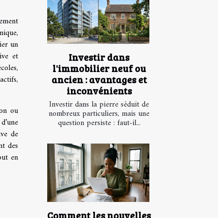
sement
mique,
ier un
ive et
Investir dans
coles,
l'immobilier neuf ou
ctifs,
ancien : avantages et
inconvénients
Investir dans la pierre séduit de
ion ou
nombreux particuliers, mais une
 d’une
question persiste : faut-il...
ive de
nt des
out en
Comment les nouvelles