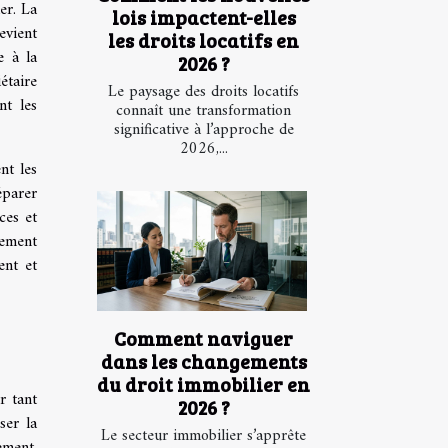
er. La
lois impactent-elles
devient
les droits locatifs en
e à la
2026 ?
étaire
Le paysage des droits locatifs
nt les
connaît une transformation
significative à l’approche de
2026,...
nt les
éparer
ces et
rement
ent et
Comment naviguer
dans les changements
du droit immobilier en
r tant
2026 ?
ser la
Le secteur immobilier s’apprête
ement.