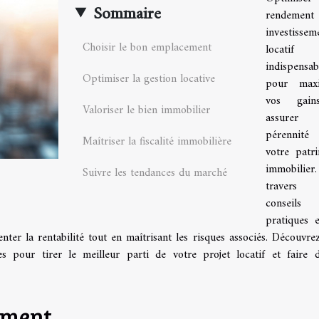
Sommaire
rendement
investissem
Choisir le bon emplacement
locatif
indispensab
Optimiser la gestion locative
pour maxi
vos gain
Valoriser le bien immobilier
assure
pérennit
Maîtriser la fiscalité immobilière
votre patr
immobili
Suivre les tendances du marché
travers
conseils
pratiques 
nter la rentabilité tout en maîtrisant les risques associés. Découvre
es pour tirer le meilleur parti de votre projet locatif et faire 
ement