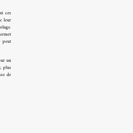
mi ces
c leur
olage.
permet
e peut
our un
, plus
sse de