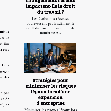
changements récents
impactent-ils le droit
du travail ?
Les évolutions récentes
bouleversent profondément le
droit du travail et suscitent de
nné le
nombreuses...
par la
t fini
rreurs
. Cela
ngager
on des
Stratégies pour
minimiser les risques
légaux lors d'une
ée par
expansion
 et de
d'entreprise
il, ce
Minimiser les risques légaux lors