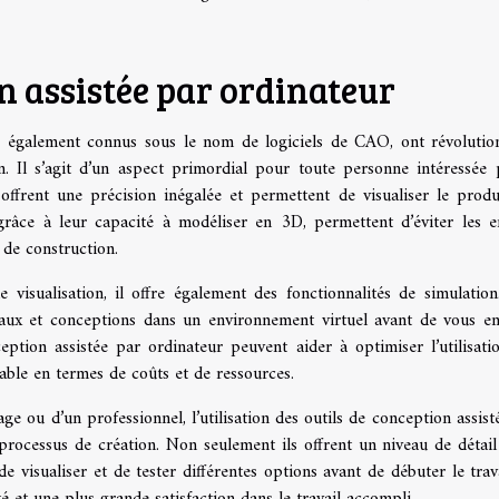
on assistée par ordinateur
r, également connus sous le nom de logiciels de CAO, ont révolutio
 Il s’agit d’un aspect primordial pour toute personne intéressée 
 offrent une précision inégalée et permettent de visualiser le produi
râce à leur capacité à modéliser en 3D, permettent d’éviter les e
 de construction.
visualisation, il offre également des fonctionnalités de simulation
riaux et conceptions dans un environnement virtuel avant de vous e
eption assistée par ordinateur peuvent aider à optimiser l’utilisati
ble en termes de coûts et de ressources.
lage ou d’un professionnel, l’utilisation des outils de conception assist
processus de création. Non seulement ils offrent un niveau de détail
e visualiser et de tester différentes options avant de débuter le trava
té et une plus grande satisfaction dans le travail accompli.