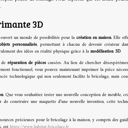
.
primante 3D
ouvert un monde de possibilités pour la
création en maison
. Elle of
objets personnalisés
, permettant à chacun de devenir créateur da
ralement des idées en réalité physique grâce à la
modélisation 3D
.
l de
réparation de pièces
cassées. Au lieu de chercher désespéréme
ement fonctionnel, vous pouvez maintenant imprimer la pièce nécess
ncée technologique qui non seulement facilite le bricolage, mais con
on
. Que vous souhaitiez tester une nouvelle conception de meuble, cr
 de construire une maquette d’une nouvelle invention, cette techn
ssources précieuses pour le bricolage à la maison, y compris des guid
s, est
https://www.habitat-bricolage.fr