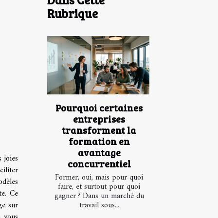
Rubrique
Pourquoi certaines
entreprises
transforment la
formation en
avantage
 joies
concurrentiel
iliter
Former, oui, mais pour quoi
odèles
faire, et surtout pour quoi
te. Ce
gagner ? Dans un marché du
ge sur
travail sous...
a vous