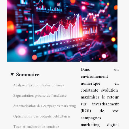
Dans un
Sommaire
environnement
numérique en
Analyse approfondie des données
constante évolution,
Segmentation précise de l’audience
maximiser le retour
sur investissement
Automatisation des campagnes marketing
(ROI) de vos
Optimisation des budgets publicitaires
campagnes
marketing digital
Tests et amélioration continue