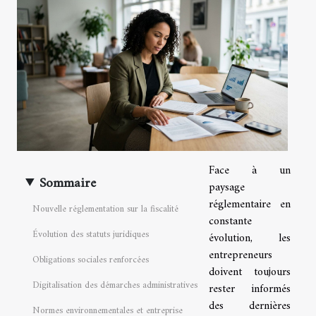
Face à un
Sommaire
paysage
réglementaire en
Nouvelle réglementation sur la fiscalité
constante
Évolution des statuts juridiques
évolution, les
entrepreneurs
Obligations sociales renforcées
doivent toujours
Digitalisation des démarches administratives
rester informés
des dernières
Normes environnementales et entreprise