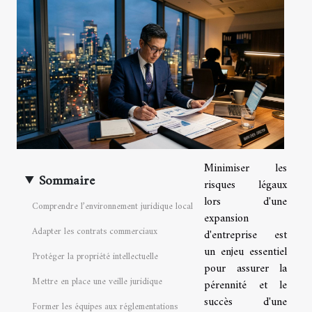
Minimiser les
Sommaire
risques légaux
lors d'une
Comprendre l’environnement juridique local
expansion
Adapter les contrats commerciaux
d'entreprise est
un enjeu essentiel
Protéger la propriété intellectuelle
pour assurer la
Mettre en place une veille juridique
pérennité et le
succès d'une
Former les équipes aux réglementations