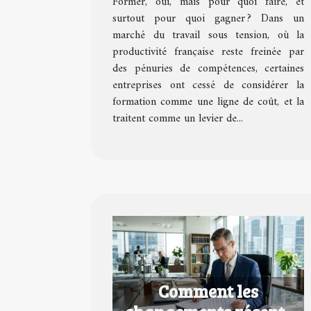
Former, oui, mais pour quoi faire, et
formation en avantage
surtout pour quoi gagner ? Dans un
concurrentiel
marché du travail sous tension, où la
productivité française reste freinée par
des pénuries de compétences, certaines
entreprises ont cessé de considérer la
formation comme une ligne de coût, et la
traitent comme un levier de...
Comment les