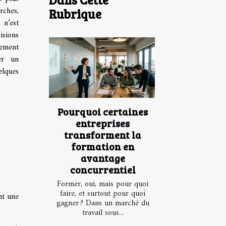
rches,
Rubrique
 n’est
sions
vement
er un
elques
Pourquoi certaines
entreprises
e
transforment la
formation en
u
avantage
concurrentiel
Former, oui, mais pour quoi
faire, et surtout pour quoi
nt une
gagner ? Dans un marché du
travail sous...