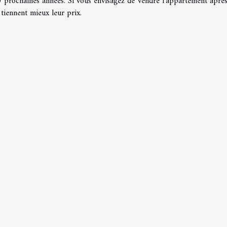
0 prochaines années. Si vous envisagez de vendre l’appartement après
 tiennent mieux leur prix.