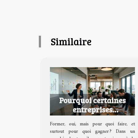
Similaire
Pourquoi certaines
entreprises
transforment la
Former, oui, mais pour quoi faire, et
formation en avantage
surtout pour quoi gagner ? Dans un
concurrentiel