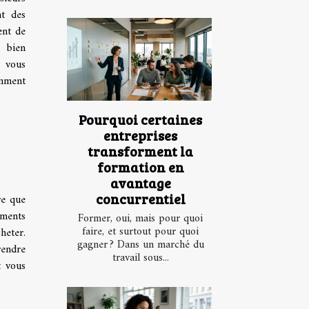
nt des
ent de
t bien
 vous
omment
Pourquoi certaines
entreprises
transforment la
formation en
avantage
concurrentiel
re que
ements
Former, oui, mais pour quoi
faire, et surtout pour quoi
heter.
gagner ? Dans un marché du
rendre
travail sous...
t vous