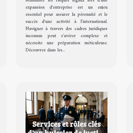
Minimiser les risques légaux lors d'une
expansion d'entreprise
expansion d'entreprise est un enjeu
essentiel pour assurer la pérennité et le
succès d'une activité à l'international.
Naviguer à travers des cadres juridiques
inconnus peut s'avérer complexe et
nécessite une préparation méticuleuse.
Découvrez dans les...
Services et rôles clés
d'un huissier de justice