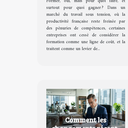
Former, oui, mais pour quoi faire, et
formation en avantage
surtout pour quoi gagner ? Dans un
concurrentiel
marché du travail sous tension, où la
productivité française reste freinée par
des pénuries de compétences, certaines
entreprises ont cessé de considérer la
formation comme une ligne de coût, et la
traitent comme un levier de...
Comment les