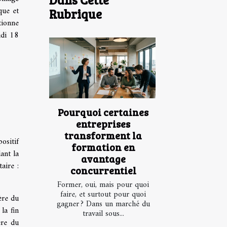
que et
Rubrique
tionne
udi 18
Pourquoi certaines
entreprises
transforment la
ositif
formation en
ant la
avantage
aire :
concurrentiel
Former, oui, mais pour quoi
faire, et surtout pour quoi
ère du
gagner ? Dans un marché du
la fin
travail sous...
ère du