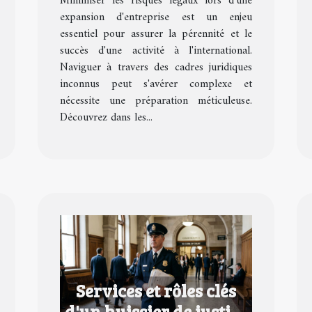
Minimiser les risques légaux lors d'une
expansion d'entreprise
expansion d'entreprise est un enjeu
essentiel pour assurer la pérennité et le
succès d'une activité à l'international.
Naviguer à travers des cadres juridiques
inconnus peut s'avérer complexe et
nécessite une préparation méticuleuse.
Découvrez dans les...
Services et rôles clés
d'un huissier de justice