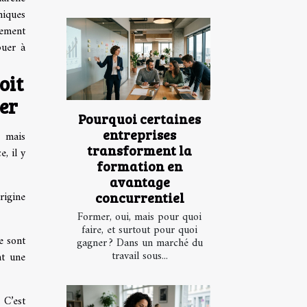
iques
sement
buer à
oit
ier
Pourquoi certaines
entreprises
, mais
transforment la
, il y
formation en
avantage
rigine
concurrentiel
Former, oui, mais pour quoi
faire, et surtout pour quoi
e sont
gagner ? Dans un marché du
travail sous...
nt une
 C’est