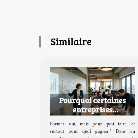
Similaire
Pourquoi certaines
entreprises
transforment la
Former, oui, mais pour quoi faire, et
formation en avantage
surtout pour quoi gagner ? Dans un
concurrentiel