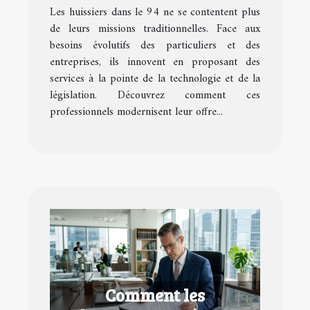
dans le 94 ?
Les huissiers dans le 94 ne se contentent plus
de leurs missions traditionnelles. Face aux
besoins évolutifs des particuliers et des
entreprises, ils innovent en proposant des
services à la pointe de la technologie et de la
législation. Découvrez comment ces
professionnels modernisent leur offre...
Comment les