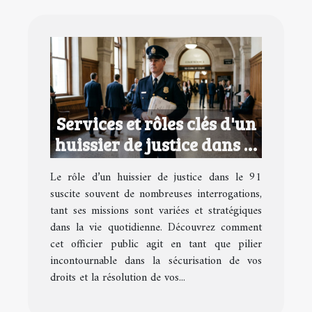
Services et rôles clés d'un
huissier de justice dans le
91
Le rôle d’un huissier de justice dans le 91
suscite souvent de nombreuses interrogations,
tant ses missions sont variées et stratégiques
dans la vie quotidienne. Découvrez comment
cet officier public agit en tant que pilier
incontournable dans la sécurisation de vos
droits et la résolution de vos...