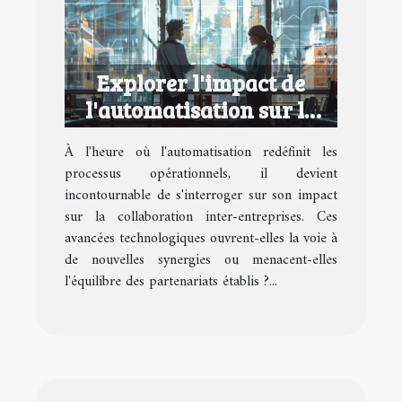
Explorer l'impact de
l'automatisation sur la
collaboration inter-
À l'heure où l'automatisation redéfinit les
entreprises
processus opérationnels, il devient
incontournable de s'interroger sur son impact
sur la collaboration inter-entreprises. Ces
avancées technologiques ouvrent-elles la voie à
de nouvelles synergies ou menacent-elles
l'équilibre des partenariats établis ?...