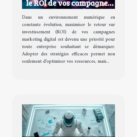
le ROI de vos campagnes
marketing digital
Dans un environnement numérique en
constante évolution, maximiser le retour sur
investissement (ROI) de vos campagnes
marketing digital est devenu une priorité pour
toute entreprise souhaitant se démarquer.
Adopter des stratégies efficaces permet non
seulement d’optimiser vos ressources, mais...