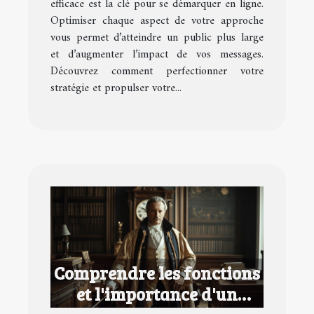
efficace est la clé pour se démarquer en ligne.
Optimiser chaque aspect de votre approche
vous permet d’atteindre un public plus large
et d’augmenter l’impact de vos messages.
Découvrez comment perfectionner votre
stratégie et propulser votre...
Comprendre les fonctions
et l'importance d'un