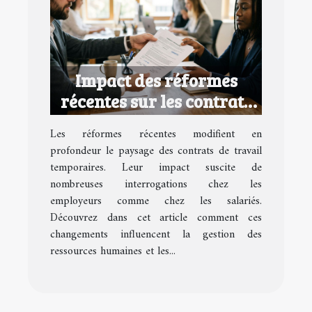
Impact des réformes
récentes sur les contrats
de travail temporaires
Les réformes récentes modifient en
profondeur le paysage des contrats de travail
temporaires. Leur impact suscite de
nombreuses interrogations chez les
employeurs comme chez les salariés.
Découvrez dans cet article comment ces
changements influencent la gestion des
ressources humaines et les...