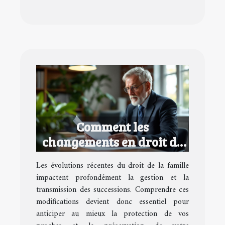
Comment les
changements en droit de
la famille affectent vos
Les évolutions récentes du droit de la famille
successions ?
impactent profondément la gestion et la
transmission des successions. Comprendre ces
modifications devient donc essentiel pour
anticiper au mieux la protection de vos