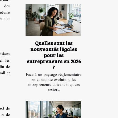
n des
éduire
tit et
Quelles sont les
nouveautés légales
isions
pour les
l, les
entrepreneurs en 2026
fin de
?
ail et
Face à un paysage réglementaire
en constante évolution, les
entrepreneurs doivent toujours
rester...
act de
 et de