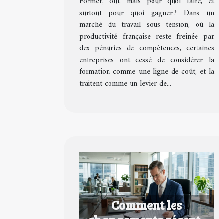
Former, oui, mais pour quoi faire, et
formation en avantage
surtout pour quoi gagner ? Dans un
concurrentiel
marché du travail sous tension, où la
productivité française reste freinée par
des pénuries de compétences, certaines
entreprises ont cessé de considérer la
formation comme une ligne de coût, et la
traitent comme un levier de...
Comment les