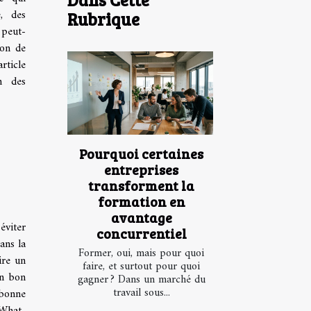
e, des
Rubrique
 peut-
ion de
rticle
n des
Pourquoi certaines
entreprises
transforment la
formation en
avantage
viter
concurrentiel
ans la
Former, oui, mais pour quoi
ire un
faire, et surtout pour quoi
un bon
gagner ? Dans un marché du
travail sous...
 bonne
 What-